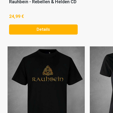
Rauhbein - Rebellen & Helden CD
24,99 €
Details